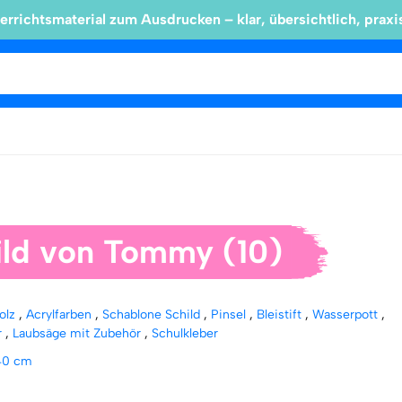
errichtsmaterial zum Ausdrucken – klar, übersichtlich, praxi
ild von Tommy (10)
olz
,
Acrylfarben
,
Schablone Schild
,
Pinsel
,
Bleistift
,
Wasserpott
,
r
,
Laubsäge mit Zubehör
,
Schulkleber
40 cm