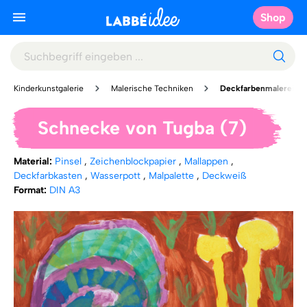
Shop
Kinderkunstgalerie
Malerische Techniken
Deckfarbenmalerei
Schnecke von Tugba (7)
Material:
Pinsel
,
Zeichenblockpapier
,
Mallappen
,
Deckfarbkasten
,
Wasserpott
,
Malpalette
,
Deckweiß
Format:
DIN A3