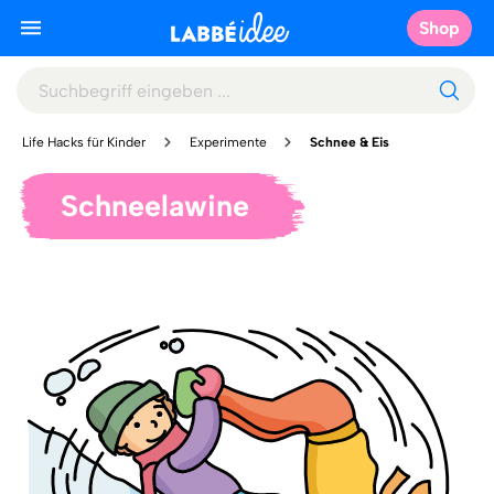
Shop
Life Hacks für Kinder
Experimente
Schnee & Eis
Schneelawine