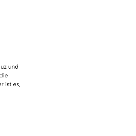
euz und
die
 ist es,