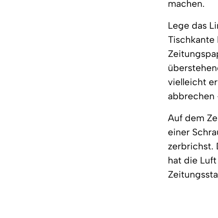
machen.
Lege das Li
Tischkante 
Zeitungspap
überstehend
vielleicht e
abbrechen -
Auf dem Zei
einer Schra
zerbrichst.
hat die Luf
Zeitungsst