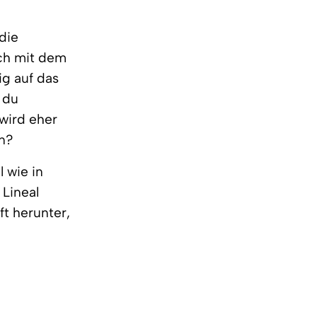
 die
sch mit dem
ig auf das
 du
 wird eher
in?
l wie in
 Lineal
ft herunter,