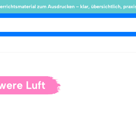
errichtsmaterial zum Ausdrucken – klar, übersichtlich, praxi
were Luft