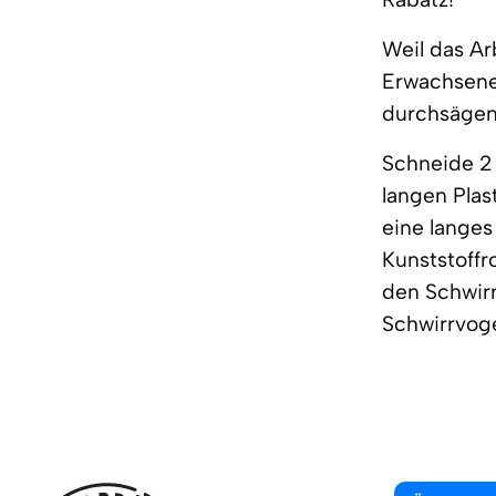
Weil das Arb
Erwachsener
durchsägen.
Schneide 2
langen Plas
eine langes
Kunststoffr
den Schwirr
Schwirrvogel