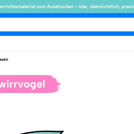
errichtsmaterial zum Ausdrucken – klar, übersichtlich, praxi
auen
wirrvogel