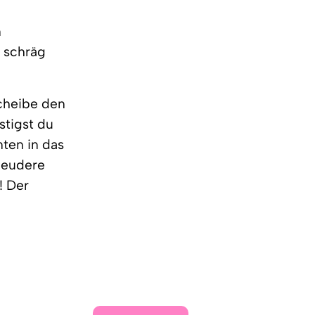
n
s schräg
cheibe den
stigst du
ten in das
hleudere
! Der