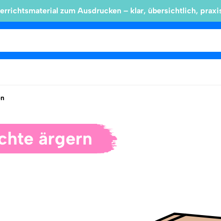
errichtsmaterial zum Ausdrucken – klar, übersichtlich, praxi
en
chte ärgern