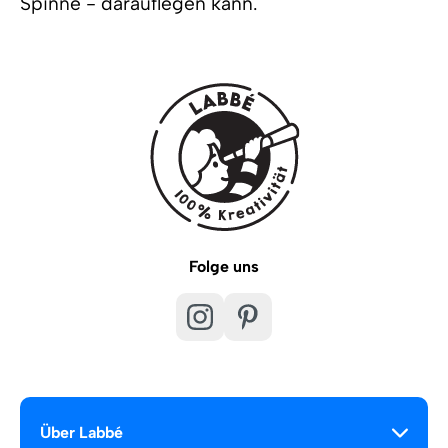
Spinne - darauflegen kann.
Folge uns
Über Labbé