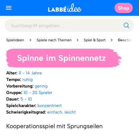
Shop
Spielideen
Spiele nach Themen
Spiel & Sport
Geschicklic
Spinne im Spinnennetz
Alter:
11 - 14 Jahre
Tempo:
ruhig
Vorbereitung:
gering
Gruppe:
10 - 20 Spieler
Dauer:
5 - 10
Spielcharakter:
konzentriert
Schwierigkeitsgrad:
einfach, leicht
Kooperationsspiel mit Sprungseilen