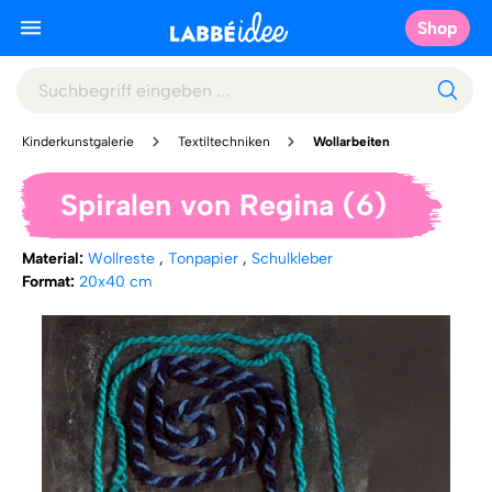
Shop
Kinderkunstgalerie
Textiltechniken
Wollarbeiten
Spiralen von Regina (6)
Material:
Wollreste
,
Tonpapier
,
Schulkleber
Format:
20x40 cm