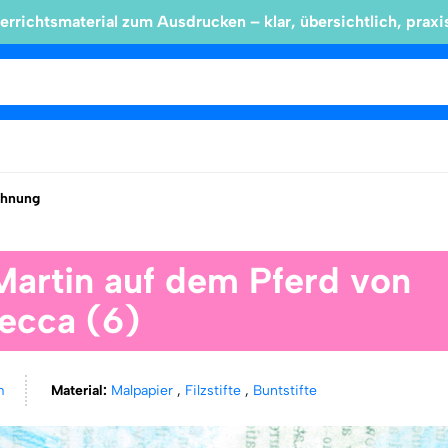
errichtsmaterial zum Ausdrucken – klar, übersichtlich, praxi
chnung
 Martin auf dem Pferd von
ecca (6)
m
Material:
Malpapier
,
Filzstifte
,
Buntstifte