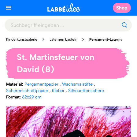
Shop
Kinderkunstgalerie
Laternen basteln
Pergament-Laterne
St. Martinsfeuer von
David (8)
Material:
Pergamentpapier
,
Wachsmalstifte
,
Scherenschnittpapier
,
Kleber
,
Silhouettenschere
Format:
62x29 cm