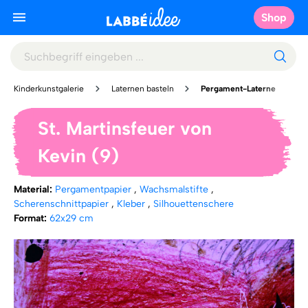
Shop
Kinderkunstgalerie
Laternen basteln
Pergament-Laterne
St. Martinsfeuer von
Kevin (9)
Material:
Pergamentpapier
,
Wachsmalstifte
,
Scherenschnittpapier
,
Kleber
,
Silhouettenschere
Format:
62x29 cm