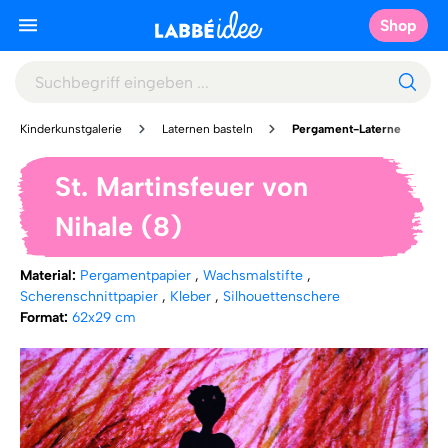
Shop
Kinderkunstgalerie
Laternen basteln
Pergament-Laterne
St. Martinsfeuer von
Nihale (8)
Material:
Pergamentpapier
,
Wachsmalstifte
,
Scherenschnittpapier
,
Kleber
,
Silhouettenschere
Format:
62x29 cm