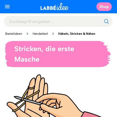
Shop
Bastelideen
Handarbeit
Häkeln, Stricken & Nähen
Stricken, die erste
Masche