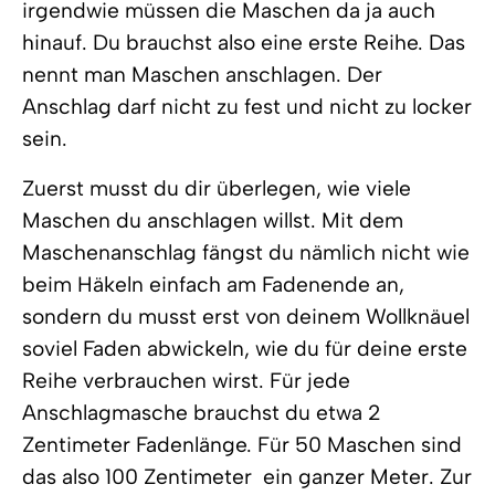
irgendwie müssen die Maschen da ja auch
hinauf. Du brauchst also eine erste Reihe. Das
nennt man Maschen anschlagen. Der
Anschlag darf nicht zu fest und nicht zu locker
sein.
Zuerst musst du dir überlegen, wie viele
Maschen du anschlagen willst. Mit dem
Maschenanschlag fängst du nämlich nicht wie
beim Häkeln einfach am Fadenende an,
sondern du musst erst von deinem Wollknäuel
soviel Faden abwickeln, wie du für deine erste
Reihe verbrauchen wirst. Für jede
Anschlagmasche brauchst du etwa 2
Zentimeter Fadenlänge. Für 50 Maschen sind
das also 100 Zentimeter  ein ganzer Meter. Zur