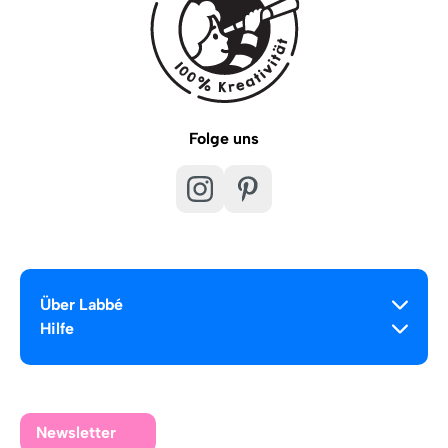
Folge uns
Über Labbé
Hilfe
Newsletter