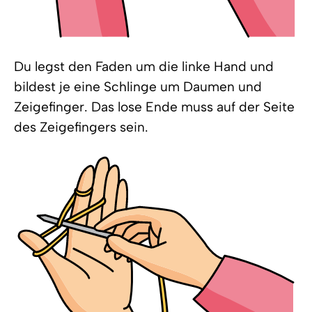
Du legst den Faden um die linke Hand und
bildest je eine Schlinge um Daumen und
Zeigefinger. Das lose Ende muss auf der Seite
des Zeigefingers sein.