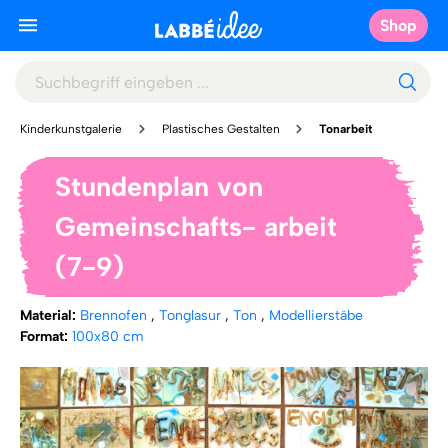
Shop
Kinderkunstgalerie
Plastisches Gestalten
Tonarbeit
Stundenplan von
Gemeinschafts- arbeit
(7-9)
Material:
Brennofen
,
Tonglasur
,
Ton
,
Modellierstäbe
Format:
100x80 cm