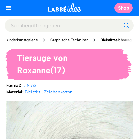
Shop
Kinderkunstgalerie
Graphische Techniken
Bleistiftzeichnung
Tierauge von
Roxanne(17)
Format:
DIN A3
Material:
Bleistift
,
Zeichenkarton