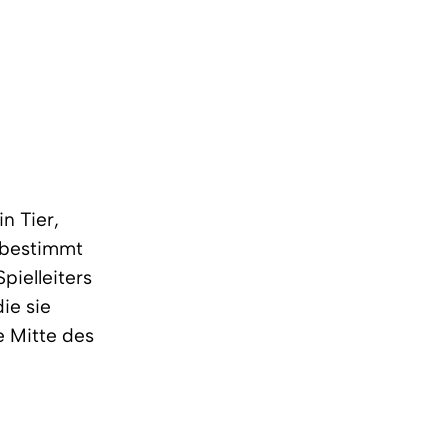
n Tier,
 bestimmt
pielleiters
ie sie
 Mitte des