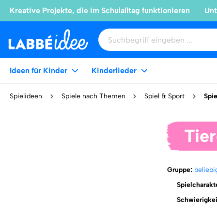
Kreative Projekte, die im Schulalltag funktionieren
Unt
Ideen für Kinder
Kinderlieder
Spielideen
Spiele nach Themen
Spiel & Sport
Spie
Tie
Gruppe:
beliebi
Spielcharakt
Schwierigke