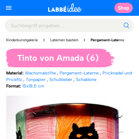
Shop
Kinderkunstgalerie
Laternen basteln
Pergament-Laterne
Tinto von Amada (6)
Material:
Wachsmalstifte
,
Pergament-Laterne
,
Pricknadel und
Prickfilz
,
Tonpapier
,
Schulkleber
,
Schablone
Format:
15x18,5 cm