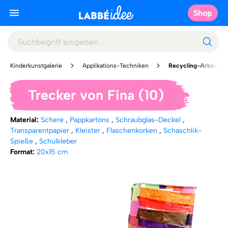
Shop
Kinderkunstgalerie
Applikations-Techniken
Recycling-Arbeiten
Trecker von Fina (10)
Material:
Schere
,
Pappkartons
,
Schraubglas-Deckel
,
Transparentpapier
,
Kleister
,
Flaschenkorken
,
Schaschlik-
Spieße
,
Schulkleber
Format:
20x15 cm