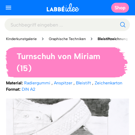
Shop
Kinderkunstgalerie
Graphische Techniken
Bleistiftzeichnung
Turnschuh von Miriam
(15)
Material:
Radiergummi
,
Anspitzer
,
Bleistift
,
Zeichenkarton
Format:
DIN A2