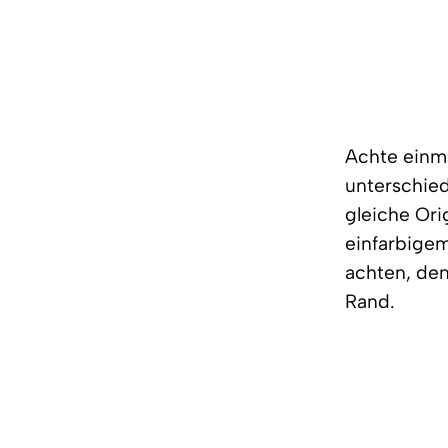
Achte einma
unterschiedl
gleiche Ori
einfarbigem
achten, den
Rand.