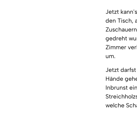
Jetzt kann's
den Tisch, 
Zuschauern,
gedreht wur
Zimmer verl
um.
Jetzt darfs
Hände gehei
Inbrunst ei
Streichholz
welche Scha