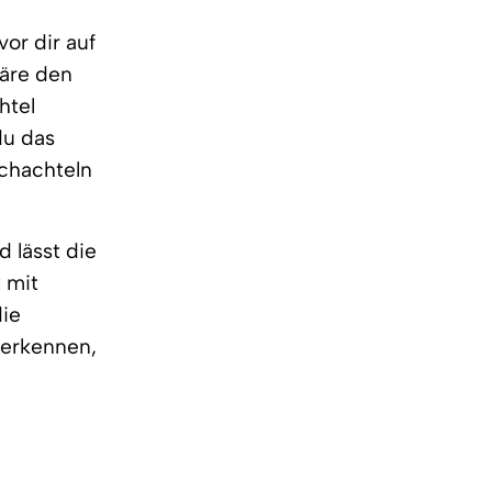
vor dir auf
läre den
htel
du das
Schachteln
 lässt die
 mit
die
 erkennen,