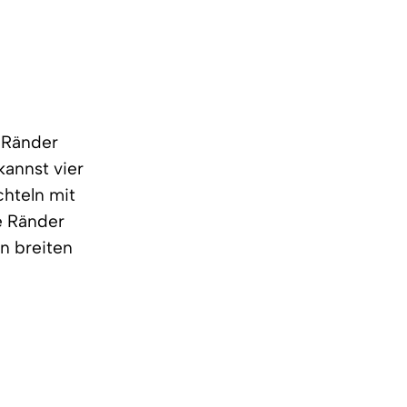
e Ränder
kannst vier
chteln mit
e Ränder
n breiten