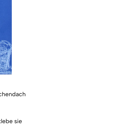
schendach
klebe sie