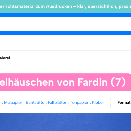
errichtsmaterial zum Ausdrucken – klar, übersichtlich, praxi
lerei
elhäuschen von Fardin (7)
e
,
Malpapier
,
Buntstifte
,
Faltblätter
,
Tonpapier
,
Kleber
Format