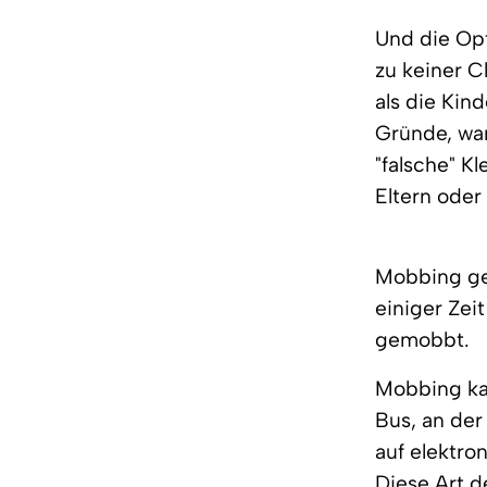
Und die Opf
zu keiner C
als die Kin
Gründe, war
"falsche" K
Eltern oder
Mobbing ge
einiger Zei
gemobbt.
Mobbing kan
Bus, an der
auf elektr
Diese Art 