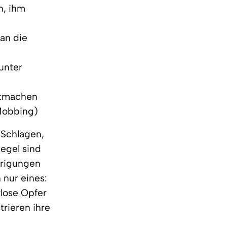
n, ihm
 an die
unter
ttmachen
Mobbing)
 Schlagen,
Regel sind
drigungen
nur eines:
rlose Opfer
rieren ihre