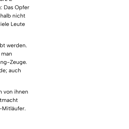
: Das Opfer
halb nicht
iele Leute
bbt werden.
n man
ing-Zeuge.
de; auch
h von ihnen
itmacht
Mitläufer.