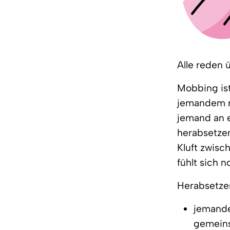
Alle reden 
Mobbing ist
jemandem r
jemand an e
herabsetze
Kluft zwisc
fühlt sich 
Herabsetze
jemande
gemeins