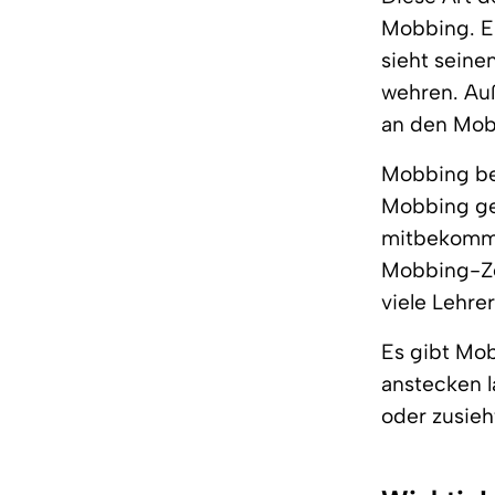
Mobbing. E
sieht seine
wehren. Auß
an den Mobb
Mobbing bet
Mobbing geh
mitbekommt
Mobbing-Ze
viele Lehr
Es gibt Mob
anstecken l
oder zusieh