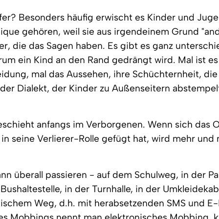
er? Besonders häufig erwischt es Kinder und Juge
lique gehören, weil sie aus irgendeinem Grund "and
der, die das Sagen haben. Es gibt es ganz unterschi
um ein Kind an den Rand gedrängt wird. Mal ist es
leidung, mal das Aussehen, ihre Schüchternheit, di
 der Dialekt, der Kinder zu Außenseitern abstempel
schieht anfangs im Verborgenen. Wenn sich das O
t in seine Verlierer-Rolle gefügt hat, wird mehr und
n überall passieren - auf dem Schulweg, in der Pa
 Bushaltestelle, in der Turnhalle, in der Umkleideka
onischem Weg, d.h. mit herabsetzenden SMS und E-
des Mobbings nennt man elektronisches Mobbing, k