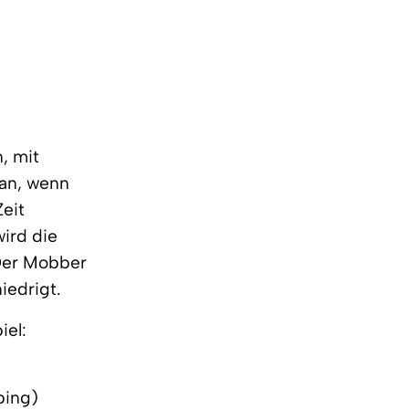
, mit
an, wenn
eit
ird die
 Der Mobber
iedrigt.
iel:
bing)