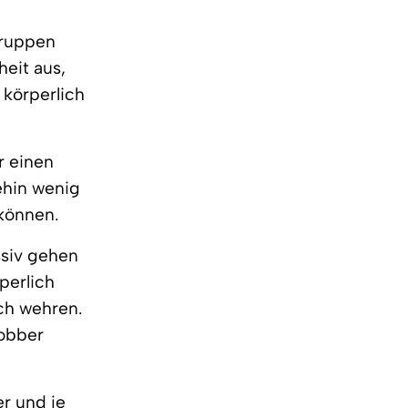
Gruppen
eit aus,
 körperlich
r einen
nehin wenig
können.
ssiv gehen
perlich
ich wehren.
Mobber
r und je