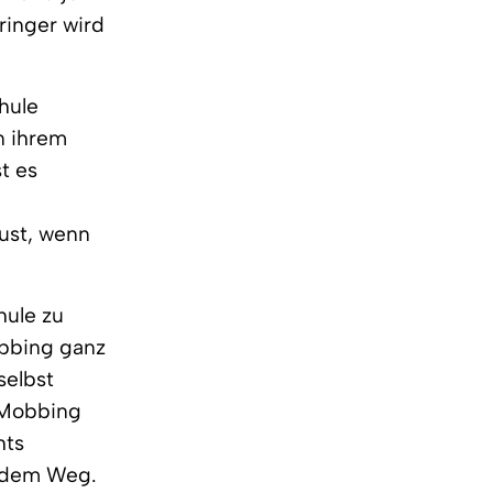
ringer wird
hule
n ihrem
t es
ust, wenn
hule zu
bbing ganz
selbst
e Mobbing
hts
 dem Weg.