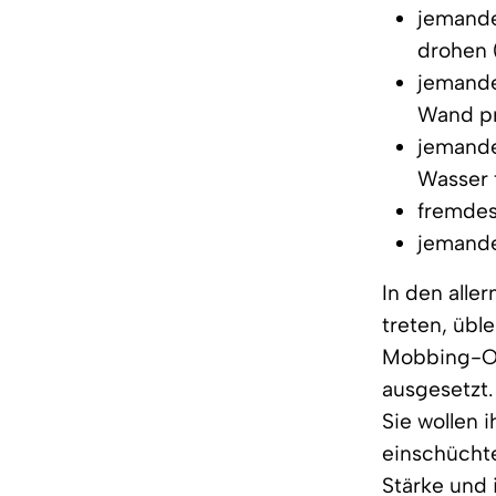
jemande
drohen 
jemandem
Wand pr
jemande
Wasser 
fremdes
jemande
In den alle
treten, übl
Mobbing-Op
ausgesetzt.
Sie wollen 
einschücht
Stärke und 