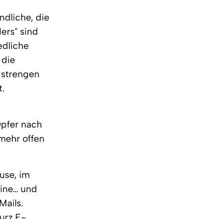
ndliche, die
ers" sind
edliche
 die
e strengen
t.
pfer nach
 mehr offen
use, im
bine… und
Mails.
urz E-