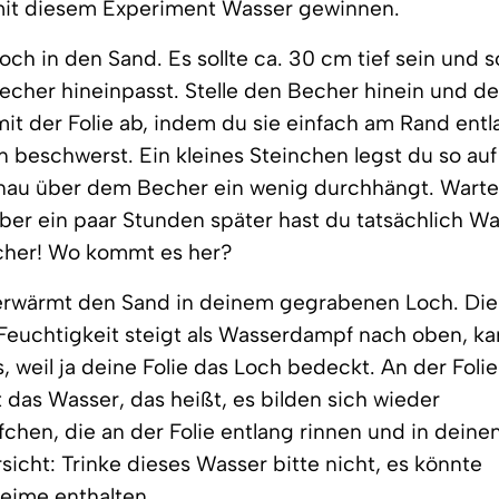
mit diesem Experiment Wasser gewinnen.
och in den Sand. Es sollte ca. 30 cm tief sein und so
echer hineinpasst. Stelle den Becher hinein und d
it der Folie ab, indem du sie einfach am Rand entl
n beschwerst. Ein kleines Steinchen legst du so auf 
nau über dem Becher ein wenig durchhängt. Warten 
ber ein paar Stunden später hast du tatsächlich Wa
her! Wo kommt es her?
erwärmt den Sand in deinem gegrabenen Loch. Die
Feuchtigkeit steigt als Wasserdampf nach oben, k
s, weil ja deine Folie das Loch bedeckt. An der Folie
 das Wasser, das heißt, es bilden sich wieder
chen, die an der Folie entlang rinnen und in dein
rsicht: Trinke dieses Wasser bitte nicht, es könnte
eime enthalten.