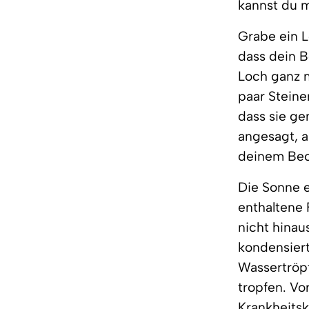
kannst du 
Grabe ein L
dass dein B
Loch ganz m
paar Steine
dass sie ge
angesagt, a
deinem Bec
Die Sonne 
enthaltene 
nicht hinau
kondensiert
Wassertröpf
tropfen. Vo
Krankheitsk