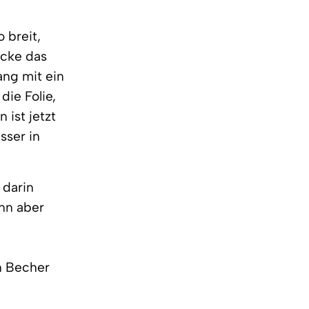
 breit,
ecke das
ang mit ein
die Folie,
ist jetzt
sser in
 darin
ann aber
en Becher