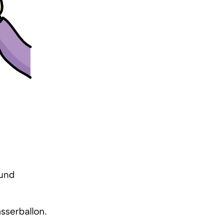
 und
sserballon.