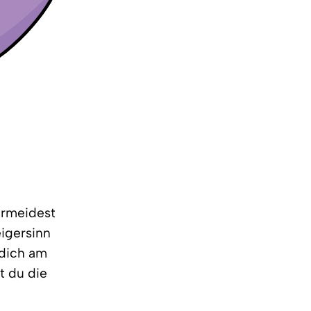
vermeidest
igersinn
 dich am
st du die