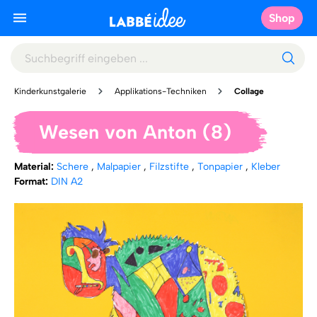
Shop
Kinderkunstgalerie
Applikations-Techniken
Collage
Wesen von Anton (8)
Material:
Schere
,
Malpapier
,
Filzstifte
,
Tonpapier
,
Kleber
Format:
DIN A2