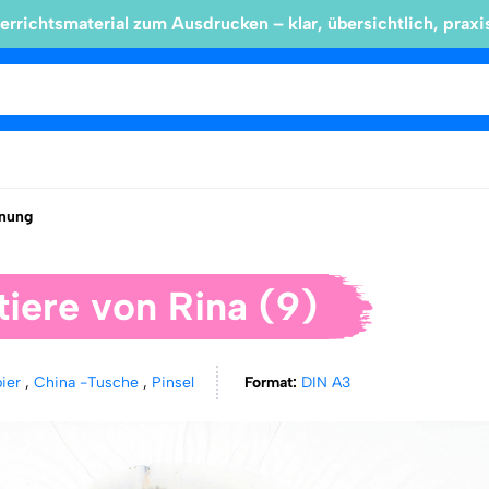
errichtsmaterial zum Ausdrucken – klar, übersichtlich, praxi
nung
tiere von Rina (9)
pier
,
China -Tusche
,
Pinsel
Format:
DIN A3