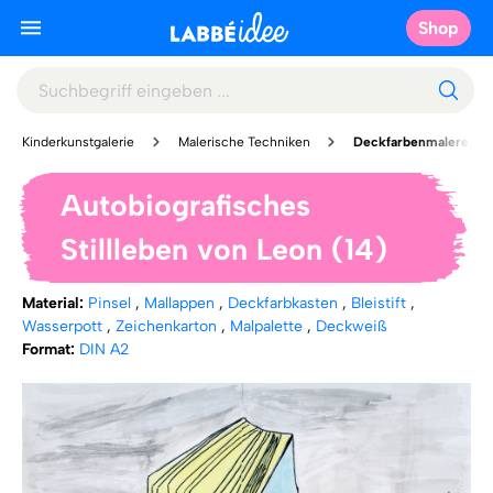
Shop
Kinderkunstgalerie
Malerische Techniken
Deckfarbenmalerei
Autobiografisches
Stillleben von Leon (14)
Material:
Pinsel
,
Mallappen
,
Deckfarbkasten
,
Bleistift
,
Wasserpott
,
Zeichenkarton
,
Malpalette
,
Deckweiß
Format:
DIN A2