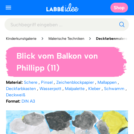
Shop
Kinderkunstgalerie
Malerische Techniken
Deckfarbenmalerei
Blick vom Balkon von
Phillipp (11)
Material:
Schere
,
Pinsel
,
Zeichenblockpapier
,
Mallappen
,
Deckfarbkasten
,
Wasserpott
,
Malpalette
,
Kleber
,
Schwamm
,
Deckweiß
Format:
DIN A3