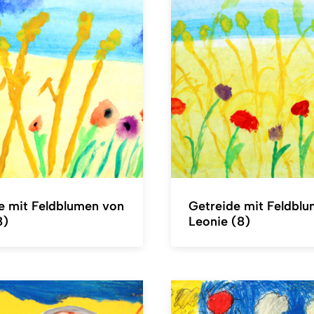
e mit Feldblumen von
Getreide mit Feldbl
8)
Leonie (8)