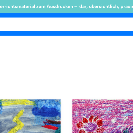
errichtsmaterial zum Ausdrucken – klar, übersichtlich, praxi