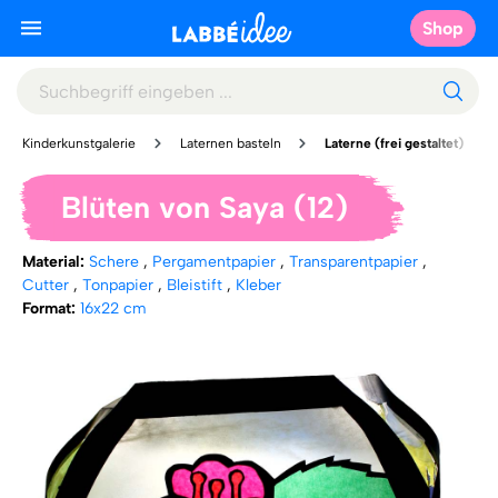
Shop
Kinderkunstgalerie
Laternen basteln
Laterne (frei gestaltet)
Blüten von Saya (12)
Material:
Schere
,
Pergamentpapier
,
Transparentpapier
,
Cutter
,
Tonpapier
,
Bleistift
,
Kleber
Format:
16x22 cm