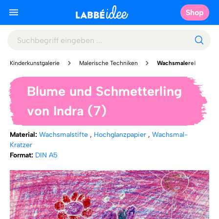
Shop
Kinderkunstgalerie
Malerische Techniken
Wachsmalerei
Blume und Schmetterling
von Indra (7)
Material:
Wachsmalstifte
,
Hochglanzpapier
,
Wachsmal-
Kratzer
Format:
DIN A5