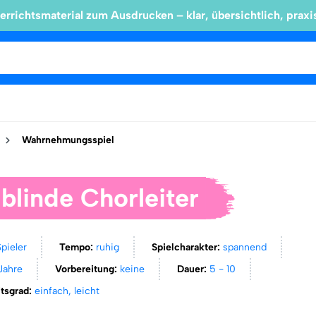
errichtsmaterial zum Ausdrucken – klar, übersichtlich, praxi
Wahrnehmungsspiel
blinde Chorleiter
Spieler
Tempo:
ruhig
Spielcharakter:
spannend
 Jahre
Vorbereitung:
keine
Dauer:
5 - 10
itsgrad:
einfach, leicht