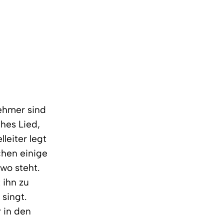
nehmer sind
ches Lied,
lleiter legt
chen einige
 wo steht.
 ihn zu
 singt.
r in den