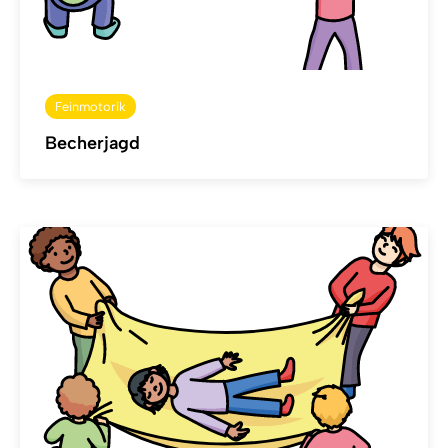
Feinmotorik
Becherjagd