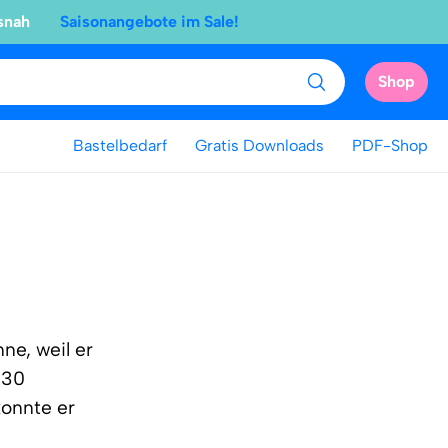
snah
Saisonangebote im Sale!
Shop
Bastelbedarf
Gratis Downloads
PDF-Shop
ne, weil er
 30
konnte er