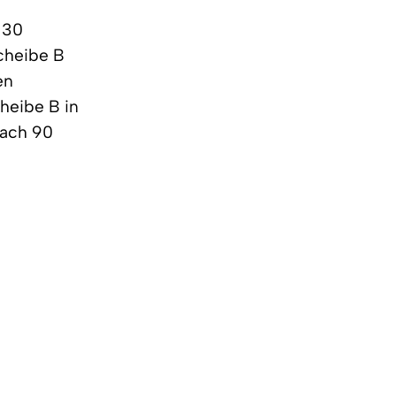
 30
cheibe B
en
cheibe B in
nach 90