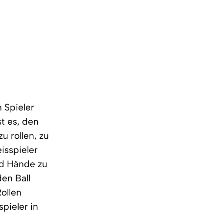
n Spieler
st es, den
u rollen, zu
isspieler
nd Hände zu
den Ball
ollen
spieler in