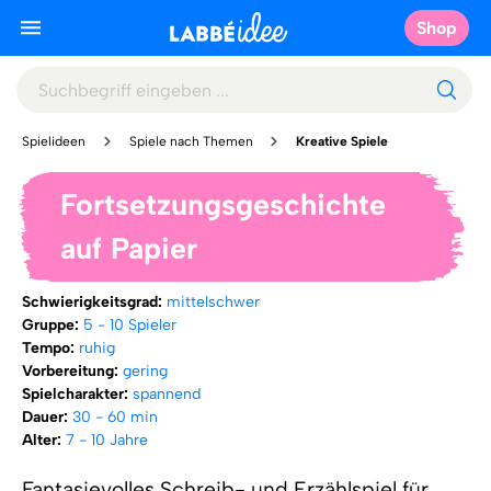
Shop
Spielideen
Spiele nach Themen
Kreative Spiele
Fortsetzungsgeschichte
auf Papier
Schwierigkeitsgrad:
mittelschwer
Gruppe:
5 - 10 Spieler
Tempo:
ruhig
Vorbereitung:
gering
Spielcharakter:
spannend
Dauer:
30 - 60 min
Alter:
7 - 10 Jahre
Fantasievolles Schreib- und Erzählspiel für