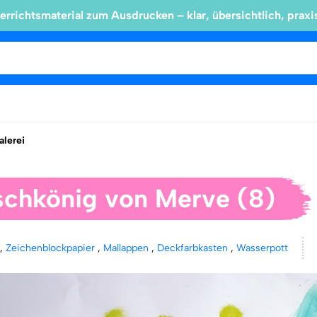
errichtsmaterial zum Ausdrucken – klar, übersichtlich, praxi
lerei
schkönig von Merve (8)
l
,
Zeichenblockpapier
,
Mallappen
,
Deckfarbkasten
,
Wasserpott