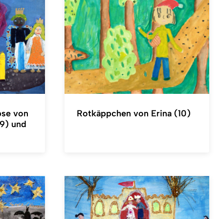
bse von
Rotkäppchen von Erina (10)
(9) und