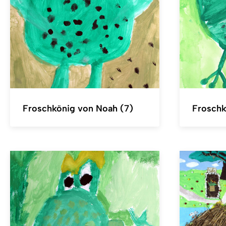
Froschkönig von Noah (7)
Froschk