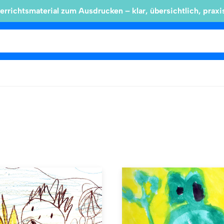
errichtsmaterial zum Ausdrucken – klar, übersichtlich, praxi