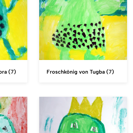
ora (7)
Froschkönig von Tugba (7)