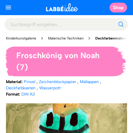
Shop
Kinderkunstgalerie
Malerische Techniken
Deckfarbenmalerei
Froschkönig von Noah
(7)
Material:
Pinsel
,
Zeichenblockpapier
,
Mallappen
,
Deckfarbkasten
,
Wasserpott
Format:
DIN A3