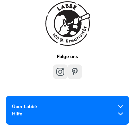
Folge uns
Über Labbé
Hilfe