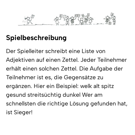
Spielbeschreibung
Der Spielleiter schreibt eine Liste von
Adjektiven auf einen Zettel. Jeder Teilnehmer
erhält einen solchen Zettel. Die Aufgabe der
Teilnehmer ist es, die Gegensätze zu
ergänzen. Hier ein Beispiel: welk alt spitz
gesund streitsüchtig dunkel Wer am
schnellsten die richtige Lösung gefunden hat,
ist Sieger!