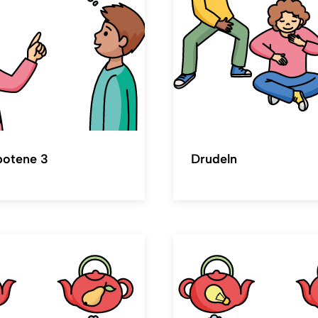
botene 3
Drudeln