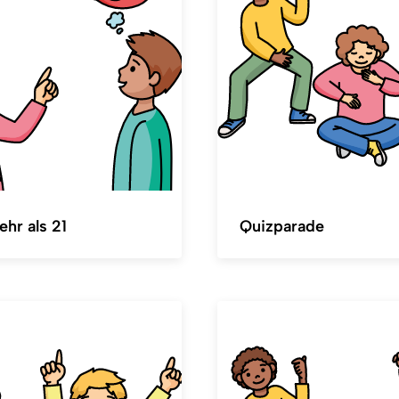
hr als 21
Quizparade