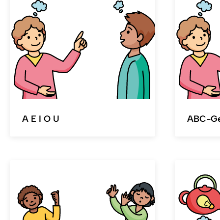
A E I O U
ABC-Ge