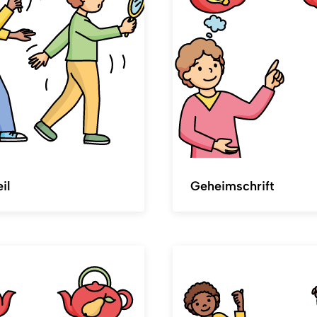
il
Geheimschrift