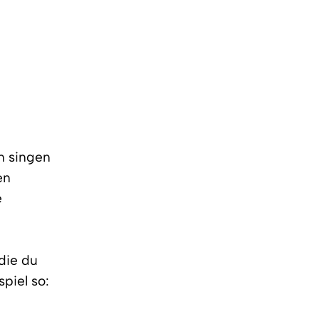
n singen
en
e
die du
piel so: