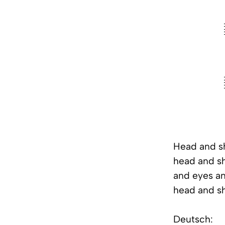
Head and sh
head and sh
and eyes a
head and sh
Deutsch: