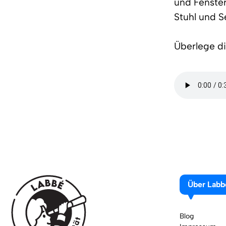
und Fenster
Stuhl und S
Überlege di
Über Labb
Blog