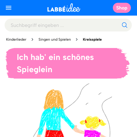
Shop
Kinderlieder
Singen und Spielen
Kreisspiele
Ich hab' ein schönes
Spieglein