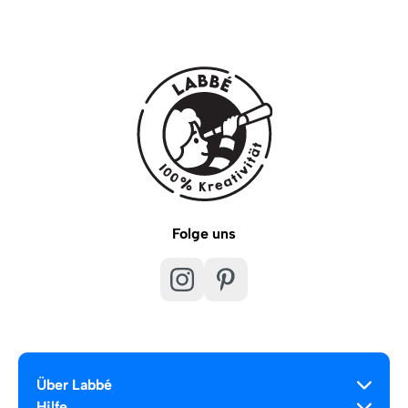
Folge uns
Über Labbé
Hilfe