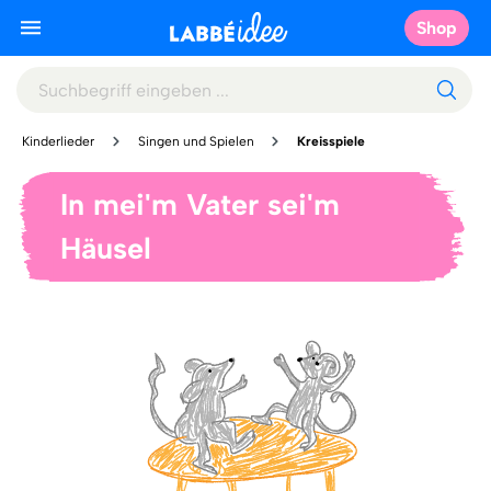
Shop
Kinderlieder
Singen und Spielen
Kreisspiele
In mei'm Vater sei'm
Häusel