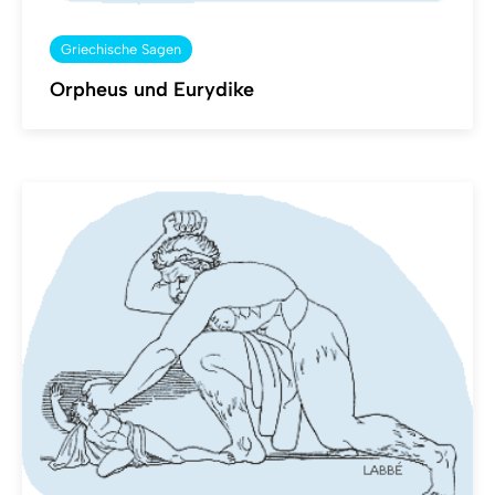
Griechische Sagen
Orpheus und Eurydike