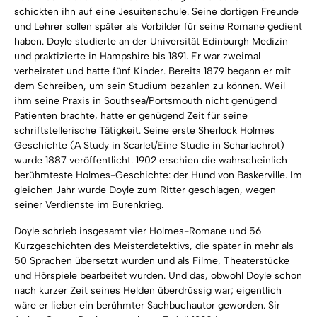
schickten ihn auf eine Jesuitenschule. Seine dortigen Freunde
und Lehrer sollen später als Vorbilder für seine Romane gedient
haben. Doyle studierte an der Universität Edinburgh Medizin
und praktizierte in Hampshire bis 1891. Er war zweimal
verheiratet und hatte fünf Kinder. Bereits 1879 begann er mit
dem Schreiben, um sein Studium bezahlen zu können. Weil
ihm seine Praxis in Southsea/Portsmouth nicht genügend
Patienten brachte, hatte er genügend Zeit für seine
schriftstellerische Tätigkeit. Seine erste Sherlock Holmes
Geschichte (A Study in Scarlet/Eine Studie in Scharlachrot)
wurde 1887 veröffentlicht. 1902 erschien die wahrscheinlich
berühmteste Holmes-Geschichte: der Hund von Baskerville. Im
gleichen Jahr wurde Doyle zum Ritter geschlagen, wegen
seiner Verdienste im Burenkrieg.
Doyle schrieb insgesamt vier Holmes-Romane und 56
Kurzgeschichten des Meisterdetektivs, die später in mehr als
50 Sprachen übersetzt wurden und als Filme, Theaterstücke
und Hörspiele bearbeitet wurden. Und das, obwohl Doyle schon
nach kurzer Zeit seines Helden überdrüssig war; eigentlich
wäre er lieber ein berühmter Sachbuchautor geworden. Sir