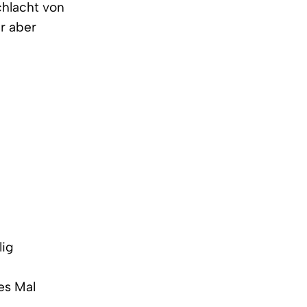
chlacht von
ir aber
lig
es Mal