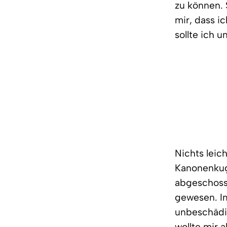
zu können. 
mir, dass i
sollte ich 
Nichts leic
Kanonenkug
abgeschosse
gewesen. Im
unbeschädig
wollte mir a