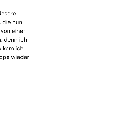
 Unsere
 die nun
 von einer
m, denn ich
o kam ich
uppe wieder