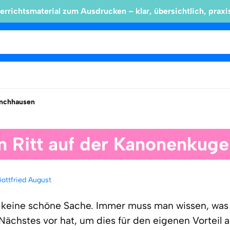
errichtsmaterial zum Ausdrucken – klar, übersichtlich, praxi
nchhausen
n Ritt auf der Kanonenkuge
Gottfried August
d keine schöne Sache. Immer muss man wissen, was
Nächstes vor hat, um dies für den eigenen Vorteil 