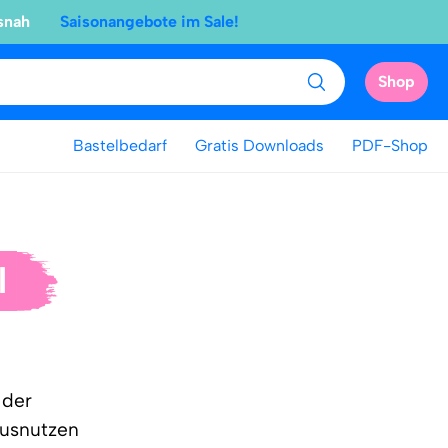
snah
Saisonangebote im Sale!
Shop
Bastelbedarf
Gratis Downloads
PDF-Shop
l
 der
ausnutzen