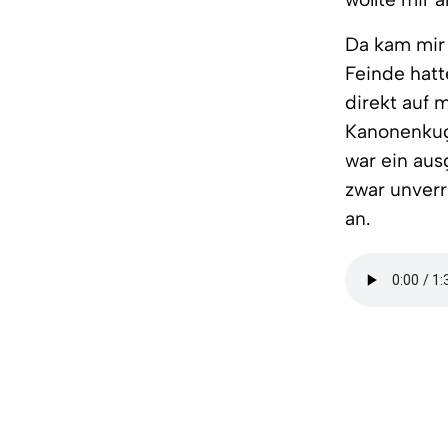
Da kam mir 
Feinde hat
direkt auf 
Kanonenkuge
war ein aus
zwar unverr
an.