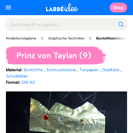
Shop
Kinderkunstgalerie
Graphische Techniken
Buntstiftzeichnung
Prinz von Taylan (9)
Material:
Buntstifte
,
Schmucksteine
,
Tonpapier
,
Goldfolie
,
Schulkleber
Format:
DIN A3